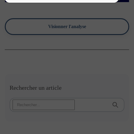
GENERALES
D’UTILISATION
Visionner l'analyse
Toutes les informations disponibles sur le site ont un
caractère purement informatif.
La navigation sur ce site est soumise à la réglementation
en vigueur et aux présentes conditions d’utilisation.
Nature de l’information disponible sur le
site
Aucune information apparaissant sur le présent site ne
saurait être considérée comme constituer de la part de
Rechercher un article
Portzamparc Gestion une offre d’achat, de vente ou de
souscription de services ou de produits, notamment
services d’investissement, une sollicitation assimilable à
une opération de démarchage au sens de l’article L.
341-1 et suivants du Code monétaire et financier, une
offre d’achat ou de vente d’instruments financiers ou de
tout autre produit d’investissement, ni d’un conseil en
vue d’un quelconque investissement ou arbitrage