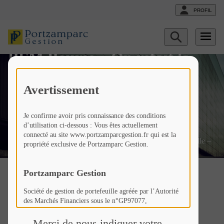
PROFIL
Afficher
le
BFM Bourse – On refait la
formulaire
de
recherche
séance avec Bertrand
Avertissement
Lamielle – 03/01
Je confirme avoir pris connaissance des conditions
d’utilisation ci-dessous : Vous êtes actuellement
Fr
Liste
Liste
BFM Bourse – On refait la
connecté au site www.portzamparcgestion.fr qui est la
actualités
actualités
séance avec Bertrand Lamielle –
propriété exclusive de Portzamparc Gestion.
03/01
Portzamparc Gestion
Société de gestion de portefeuille agréée par l’Autorité
des Marchés Financiers sous le n°GP97077,
Revivez l’analyse du
Société Anonyme à Conseil d’Administration au capital
de 307 846 €,
Merci de nous indiquer votre